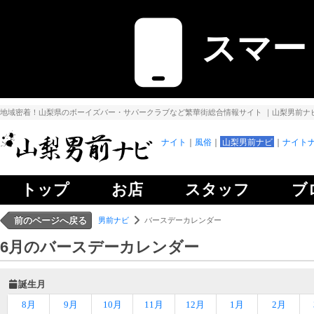
スマー
地域密着！山梨県のボーイズバー・サパークラブなど繁華街総合情報サイト
｜山梨男前ナ
ナイト
風俗
山梨男前ナビ
ナイトナ
トップ
お店
スタッフ
ブ
前のページへ戻る
男前ナビ
バースデーカレンダー
6月のバースデーカレンダー
誕生月
8月
9月
10月
11月
12月
1月
2月