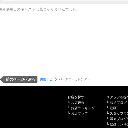
6月誕生日のキャストは見つかりませんでした。
前のページへ戻る
男前ナビ
バースデーカレンダー
お店を探す
スタッフを探
└
お店速報
└
写メブログ
└
お店ランキング
└
動画
└
お店マップ
└
スタッフラ
└
写メブログ
└
動画ランキ