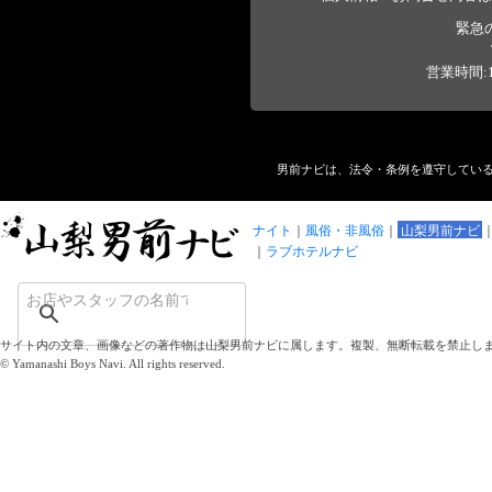
緊急
営業時間:1
男前ナビは、法令・条例を遵守してい
ナイト
風俗・非風俗
山梨男前ナビ
ラブホテルナビ
サイト内の文章、画像などの著作物は山梨男前ナビに属します。複製、無断転載を禁止し
© Yamanashi Boys Navi. All rights reserved.