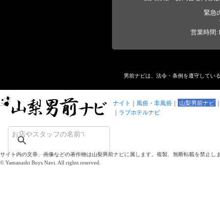
緊急
営業時間:1
男前ナビは、法令・条例を遵守してい
ナイト
風俗・非風俗
山梨男前ナビ
ラブホテルナビ
サイト内の文章、画像などの著作物は山梨男前ナビに属します。複製、無断転載を禁止し
© Yamanashi Boys Navi. All rights reserved.