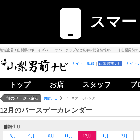
スマー
地域密着！山梨県のボーイズバー・サパークラブなど繁華街総合情報サイト
｜山梨男前ナ
ナイト
風俗
山梨男前ナビ
ナイトナ
トップ
お店
スタッフ
ブ
前のページへ戻る
男前ナビ
バースデーカレンダー
12月のバースデーカレンダー
誕生月
8月
9月
10月
11月
12月
1月
2月