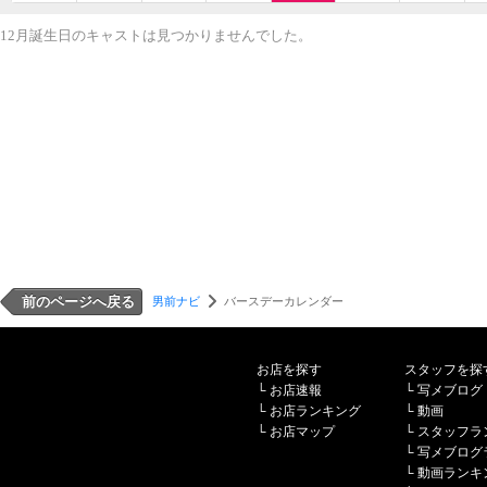
12月誕生日のキャストは見つかりませんでした。
前のページへ戻る
男前ナビ
バースデーカレンダー
お店を探す
スタッフを探
└
お店速報
└
写メブログ
└
お店ランキング
└
動画
└
お店マップ
└
スタッフラ
└
写メブログ
└
動画ランキ