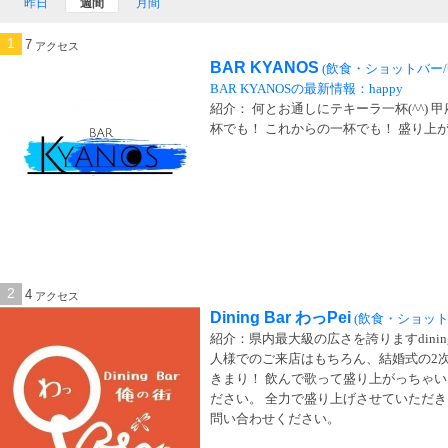
昨日
週間
月間
1
7
アクセス
BAR KYANOS
(飲食・ショットバー/
BAR KYANOSの最新情報：happy
紹介： 何とお通しにテキーラ一杯(^^) 
杯でも！ これからの一杯でも！ 盛り上がる
2
4
アクセス
Dining Bar わっPei
(飲食・ショット
紹介：県内最大級の広さを誇りますdining 
人様でのご来店はもちろん、結婚式の2次
きまり！ 飲んで歌って盛り上がっちゃい
ださい。 全力で盛り上げさせていただき
問い合わせください。