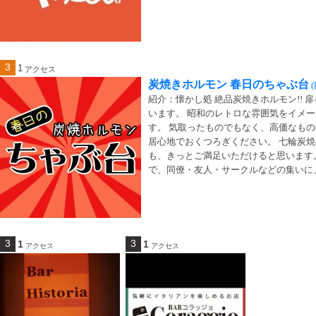
3
1
アクセス
炭焼きホルモン 春日のちゃぶ台
紹介：懐かし処 絶品炭焼きホルモン!!
います。 昭和のレトロな雰囲気をイメ
す。 気取ったものでもなく、高価なも
居心地でおくつろぎください。 七輪炭
も、きっとご満足いただけると思います
で、同僚・友人・サークルなどの集いに
3
3
1
1
アクセス
アクセス