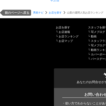
ゃぶ台
前のページへ戻る
男前ナビ
お店を探す
山梨の週間人気お店ランキング
お店を探す
スタッフを探
└
お店速報
└
写メブログ
└
お店ランキング
└
動画
└
お店マップ
└
スタッフラ
└
写メブログ
└
動画ランキ
└
カバーボー
└
バースデー
あなたのお問合せが
お問い合わ
・使い方でわからないことがあ