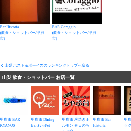
Bar Historia
BAR Coraggio
(飲食・ショットバー/甲府
(飲食・ショットバー/甲府
市)
市)
山梨 ホスト＆ボーイズのランキングトップへ戻る
山梨 飲食・ショットバー お店一覧
甲府市 BAR
甲府市 Dining
甲府市 炭焼きホ
甲府市 Bar
甲府
KYANOS
Bar わっPei
ルモン 春日のち
Historia
ッ