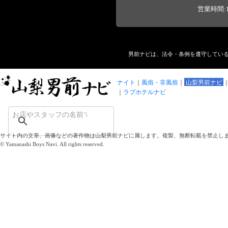
営業時間:1
男前ナビは、法令・条例を遵守してい
ナイト
風俗・非風俗
山梨男前ナビ
ラブホテルナビ
サイト内の文章、画像などの著作物は山梨男前ナビに属します。複製、無断転載を禁止し
© Yamanashi Boys Navi. All rights reserved.