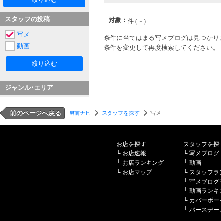
スタッフの投稿
対象：
件 ( ~ )
写メ
条件に当てはまる写メブログは見つかり
動画
条件を変更して再度検索してください。
絞り込む
ジャンル･エリア
前のページへ戻る
男前ナビ
スタッフを探す
写メ
お店を探す
スタッフを探
└
お店速報
└
写メブログ
└
お店ランキング
└
動画
└
お店マップ
└
スタッフラ
└
写メブログ
└
動画ランキ
└
カバーボー
└
バースデー