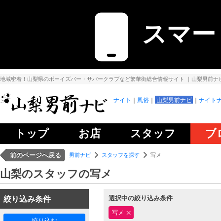
スマー
地域密着！山梨県のボーイズバー・サパークラブなど繁華街総合情報サイト
｜山梨男前ナ
ナイト
風俗
山梨男前ナビ
ナイトナ
トップ
お店
スタッフ
ブ
前のページへ戻る
男前ナビ
スタッフを探す
写メ
山梨のスタッフの写メ
選択中の絞り込み条件
絞り込み条件
写メ
絞り込む